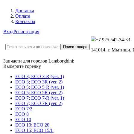
Доставка
Оплата
Контакты
Вход
Регистрация
+7 925 542-34-33
141014, г. Мытищи,
Запчасти для горелок Lamborghini:
Выберите горелку
ECO 3; ECO 3-R (ver. 1)
ECO 3; ECO 3R (ver. 2)
ECO 5; ECO 5-R (ver. 1)
ECO 5; ECO 5R (ver. 2)
ECO 7; ECO 7-R (ver. 1)
ECO 7; ECO 7R (ver. 2)
ECO 7/2
ECO 8
ECO 10
ECO 10; ECO 20
ECO 15; ECO 15/L