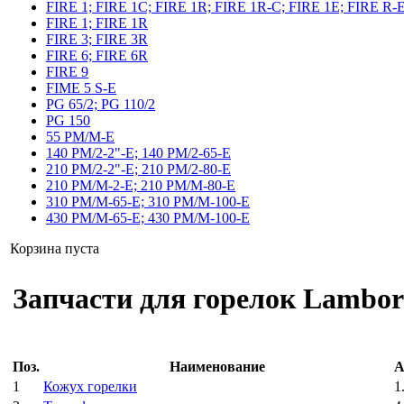
FIRE 1; FIRE 1C; FIRE 1R; FIRE 1R-C; FIRE 1E; FIRE R-
FIRE 1; FIRE 1R
FIRE 3; FIRE 3R
FIRE 6; FIRE 6R
FIRE 9
FIME 5 S-E
PG 65/2; PG 110/2
PG 150
55 PM/M-E
140 PM/2-2"-E; 140 PM/2-65-E
210 PM/2-2"-E; 210 PM/2-80-E
210 PM/M-2-E; 210 PM/M-80-E
310 PM/M-65-E; 310 PM/M-100-E
430 PM/M-65-E; 430 PM/M-100-E
Корзина пуста
Запчасти для горелок Lambor
Поз.
Наименование
А
1
Кожух горелки
1