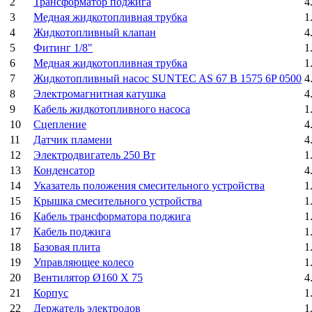
2
Трансформатор поджига
4
3
Медная жидкотопливная трубка
1
4
Жидкотопливный клапан
4
5
Фитинг 1/8"
1
6
Медная жидкотопливная трубка
1
7
Жидкотопливный насос SUNTEC AS 67 B 1575 6P 0500
4
8
Электромагнитная катушка
4
9
Кабель жидкотопливного насоса
1
10
Сцепление
4
11
Датчик пламени
4
12
Электродвигатель 250 Вт
1
13
Конденсатор
4
14
Указатель положения смесительного устройства
1
15
Крышка смесительного устройства
1
16
Кабель трансформатора поджига
1
17
Кабель поджига
1
18
Базовая плита
1
19
Управляющее колесо
1
20
Вентилятор Ø160 X 75
4
21
Корпус
1
22
Держатель электродов
1