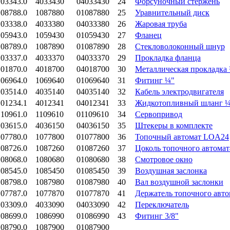
.03343.0
4033430
04033430
24
Форсуночный стержень
.08788.0
1087880
01087880
25
Уравнительный диск
.03338.0
4033380
04033380
26
Жаровая труба
.05943.0
1059430
01059430
27
Фланец
.08789.0
1087890
01087890
28
Стекловолоконный шнур
.03337.0
4033370
04033370
29
Прокладка фланца
.01870.0
4018700
04018700
30
Металлическая прокладка
.06964.0
1069640
01069640
31
Фитинг ¼"
.03514.0
4035140
04035140
32
Кабель электродвигателя
.01234.1
4012341
04012341
33
Жидкотопливный шланг ¼" 
.10961.0
1109610
01109610
34
Сервопривод
.03615.0
4036150
04036150
35
Штекеры в комплекте
.07780.0
1077800
01077800
36
Топочный автомат LOA24
.08726.0
1087260
01087260
37
Цоколь топочного автомат
.08068.0
1080680
01080680
38
Смотровое окно
.08545.0
1085450
01085450
39
Воздушная заслонка
.08798.0
1087980
01087980
40
Вал воздушной заслонки
.07787.0
1077870
01077870
41
Держатель топочного авто
.03309.0
4033090
04033090
42
Переключатель
.08699.0
1086990
01086990
43
Фитинг 3/8"
.08790.0
1087900
01087900