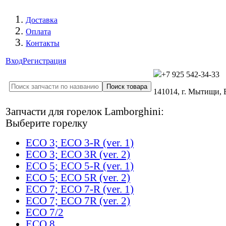
Доставка
Оплата
Контакты
Вход
Регистрация
+7 925 542-34-33
141014, г. Мытищи,
Запчасти для горелок Lamborghini:
Выберите горелку
ECO 3; ECO 3-R (ver. 1)
ECO 3; ECO 3R (ver. 2)
ECO 5; ECO 5-R (ver. 1)
ECO 5; ECO 5R (ver. 2)
ECO 7; ECO 7-R (ver. 1)
ECO 7; ECO 7R (ver. 2)
ECO 7/2
ECO 8