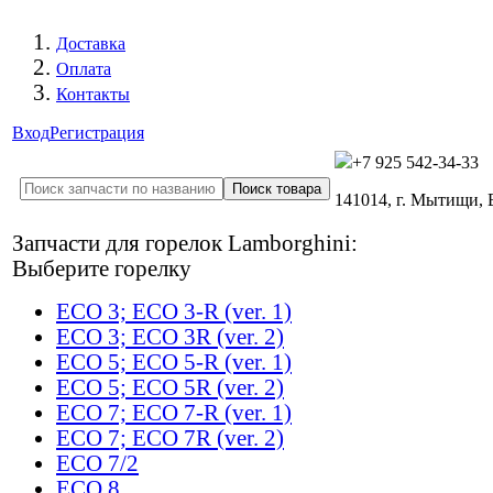
Доставка
Оплата
Контакты
Вход
Регистрация
+7 925 542-34-33
141014, г. Мытищи,
Запчасти для горелок Lamborghini:
Выберите горелку
ECO 3; ECO 3-R (ver. 1)
ECO 3; ECO 3R (ver. 2)
ECO 5; ECO 5-R (ver. 1)
ECO 5; ECO 5R (ver. 2)
ECO 7; ECO 7-R (ver. 1)
ECO 7; ECO 7R (ver. 2)
ECO 7/2
ECO 8