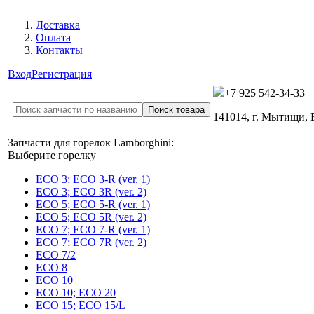
Доставка
Оплата
Контакты
Вход
Регистрация
+7 925 542-34-33
141014, г. Мытищи,
Запчасти для горелок Lamborghini:
Выберите горелку
ECO 3; ECO 3-R (ver. 1)
ECO 3; ECO 3R (ver. 2)
ECO 5; ECO 5-R (ver. 1)
ECO 5; ECO 5R (ver. 2)
ECO 7; ECO 7-R (ver. 1)
ECO 7; ECO 7R (ver. 2)
ECO 7/2
ECO 8
ECO 10
ECO 10; ECO 20
ECO 15; ECO 15/L