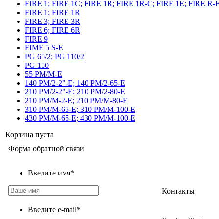
FIRE 1; FIRE 1C; FIRE 1R; FIRE 1R-C; FIRE 1E; FIRE R-
FIRE 1; FIRE 1R
FIRE 3; FIRE 3R
FIRE 6; FIRE 6R
FIRE 9
FIME 5 S-E
PG 65/2; PG 110/2
PG 150
55 PM/M-E
140 PM/2-2"-E; 140 PM/2-65-E
210 PM/2-2"-E; 210 PM/2-80-E
210 PM/M-2-E; 210 PM/M-80-E
310 PM/M-65-E; 310 PM/M-100-E
430 PM/M-65-E; 430 PM/M-100-E
Корзина пуста
Форма обратной связи
Введите имя
*
Контакты
Введите e-mail
*