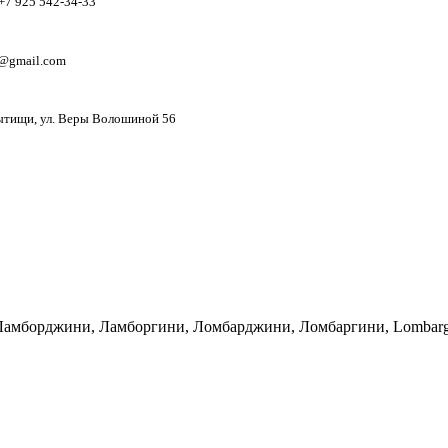
+7 925 542-34-33
@gmail.com
Мытищи, ул. Веры Волошиной 56
 Ламборджини, Ламборгини, Ломбарджини, Ломбаргини, Lombarghi