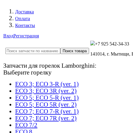
Доставка
Оплата
Контакты
Вход
Регистрация
+7 925 542-34-33
141014, г. Мытищи,
Запчасти для горелок Lamborghini:
Выберите горелку
ECO 3; ECO 3-R (ver. 1)
ECO 3; ECO 3R (ver. 2)
ECO 5; ECO 5-R (ver. 1)
ECO 5; ECO 5R (ver. 2)
ECO 7; ECO 7-R (ver. 1)
ECO 7; ECO 7R (ver. 2)
ECO 7/2
ECO 8