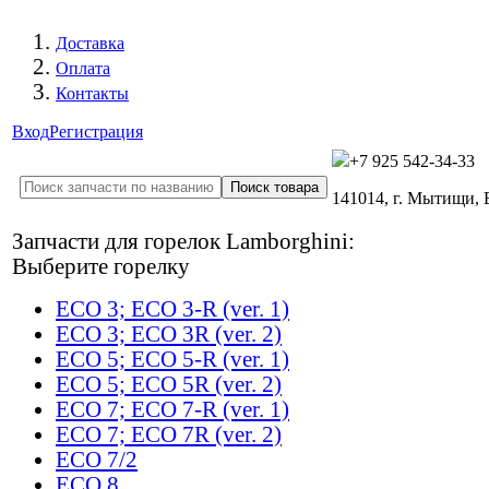
Доставка
Оплата
Контакты
Вход
Регистрация
+7 925 542-34-33
141014, г. Мытищи,
Запчасти для горелок Lamborghini:
Выберите горелку
ECO 3; ECO 3-R (ver. 1)
ECO 3; ECO 3R (ver. 2)
ECO 5; ECO 5-R (ver. 1)
ECO 5; ECO 5R (ver. 2)
ECO 7; ECO 7-R (ver. 1)
ECO 7; ECO 7R (ver. 2)
ECO 7/2
ECO 8