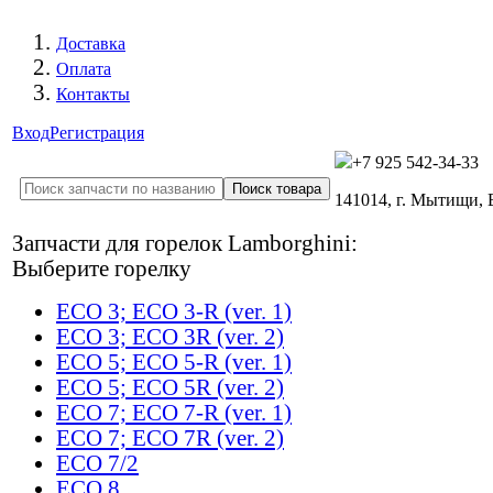
Доставка
Оплата
Контакты
Вход
Регистрация
+7 925 542-34-33
141014, г. Мытищи,
Запчасти для горелок Lamborghini:
Выберите горелку
ECO 3; ECO 3-R (ver. 1)
ECO 3; ECO 3R (ver. 2)
ECO 5; ECO 5-R (ver. 1)
ECO 5; ECO 5R (ver. 2)
ECO 7; ECO 7-R (ver. 1)
ECO 7; ECO 7R (ver. 2)
ECO 7/2
ECO 8