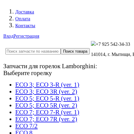
Доставка
Оплата
Контакты
Вход
Регистрация
+7 925 542-34-33
141014, г. Мытищи,
Запчасти для горелок Lamborghini:
Выберите горелку
ECO 3; ECO 3-R (ver. 1)
ECO 3; ECO 3R (ver. 2)
ECO 5; ECO 5-R (ver. 1)
ECO 5; ECO 5R (ver. 2)
ECO 7; ECO 7-R (ver. 1)
ECO 7; ECO 7R (ver. 2)
ECO 7/2
ECO 8