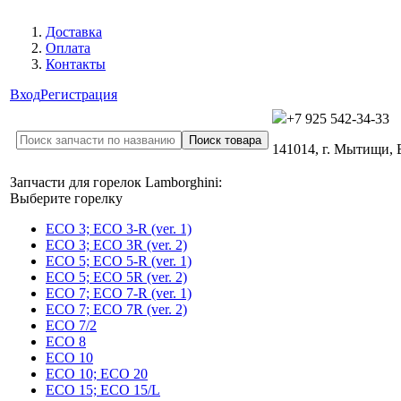
Доставка
Оплата
Контакты
Вход
Регистрация
+7 925 542-34-33
141014, г. Мытищи,
Запчасти для горелок Lamborghini:
Выберите горелку
ECO 3; ECO 3-R (ver. 1)
ECO 3; ECO 3R (ver. 2)
ECO 5; ECO 5-R (ver. 1)
ECO 5; ECO 5R (ver. 2)
ECO 7; ECO 7-R (ver. 1)
ECO 7; ECO 7R (ver. 2)
ECO 7/2
ECO 8
ECO 10
ECO 10; ECO 20
ECO 15; ECO 15/L