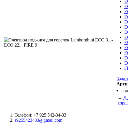
E
E
E
E
E
E
E
E
E
E
E
E
E
F
Задат
Арти
то
←
Д
горе
Телефон: +7 925 542-34-33
s9255423433@gmail.com