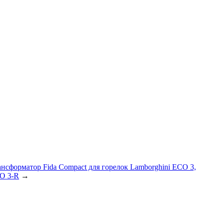
ансформатор Fida Compact для горелок Lamborghini ECO 3,
O 3-R
→