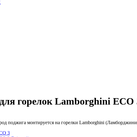
E
для горелок Lamborghini ECO 3.
род поджига монтируется на горелки Lamborghini (Ламборджини
CO 3