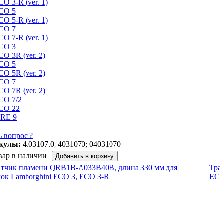
CO 3-R (ver. 1)
CO 5
CO 5-R (ver. 1)
CO 7
CO 7-R (ver. 1)
CO 3
CO 3R (ver. 2)
CO 5
CO 5R (ver. 2)
CO 7
CO 7R (ver. 2)
CO 7/2
CO 22
IRE 9
ь вопрос ?
кулы:
4.03107.0; 4031070; 04031070
вар в наличии
атчик пламени QRB1B-A033B40B, длина 330 мм для
Тр
лок Lamborghini ECO 3, ECO 3-R
EC