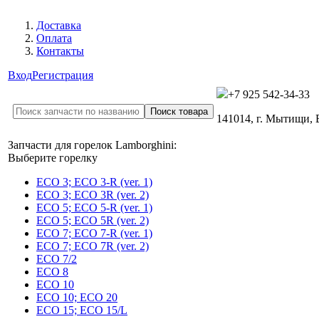
Доставка
Оплата
Контакты
Вход
Регистрация
+7 925 542-34-33
141014, г. Мытищи,
Запчасти для горелок Lamborghini:
Выберите горелку
ECO 3; ECO 3-R (ver. 1)
ECO 3; ECO 3R (ver. 2)
ECO 5; ECO 5-R (ver. 1)
ECO 5; ECO 5R (ver. 2)
ECO 7; ECO 7-R (ver. 1)
ECO 7; ECO 7R (ver. 2)
ECO 7/2
ECO 8
ECO 10
ECO 10; ECO 20
ECO 15; ECO 15/L