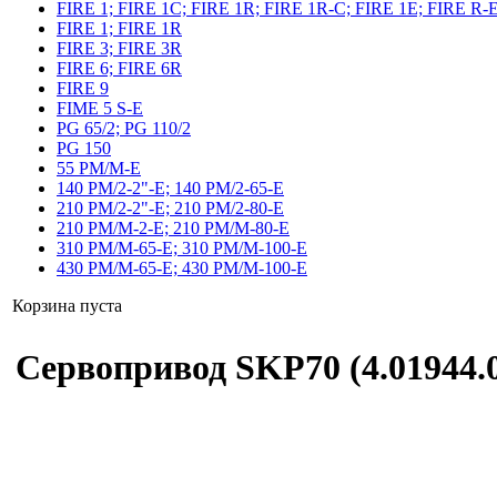
FIRE 1; FIRE 1C; FIRE 1R; FIRE 1R-C; FIRE 1E; FIRE R-
FIRE 1; FIRE 1R
FIRE 3; FIRE 3R
FIRE 6; FIRE 6R
FIRE 9
FIME 5 S-E
PG 65/2; PG 110/2
PG 150
55 PM/M-E
140 PM/2-2"-E; 140 PM/2-65-E
210 PM/2-2"-E; 210 PM/2-80-E
210 PM/M-2-E; 210 PM/M-80-E
310 PM/M-65-E; 310 PM/M-100-E
430 PM/M-65-E; 430 PM/M-100-E
Корзина пуста
Сервопривод SKP70 (4.01944.0