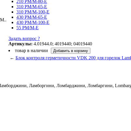
210 PM/M-80-E
310 PM/M-65-E
310 PM/M-100-E
430 PM/M-65-E
430 PM/M-100-E
55 PM/M-E
Задать вопрос ?
Артикулы:
4.01944.0; 4019440; 04019440
товар в наличии
←
Блок контроля герметичности VDK 200 для горелок Lamb
 Ламборджини, Ламборгини, Ломбарджини, Ломбаргини, Lombarghi