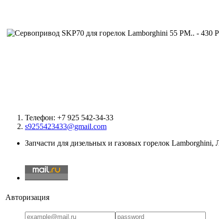
Телефон: +7 925 542-34-33
s9255423433@gmail.com
Запчасти для дизельных и газовых горелок Lamborghini,
Авторизация