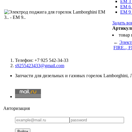
EM 3
EM 6
EM 9
Задать во
Артикул
товар
←
Элект
FIRE.., F
Телефон: +7 925 542-34-33
s9255423433@gmail.com
Запчасти для дизельных и газовых горелок Lamborghini,
Авторизация