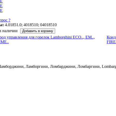
 E
 E
 E
прос ?
ы:
4.01851.0; 4018510; 04018510
 в наличии
род управления для горелок Lamborghini ECO.., EM..,
Конд
IME..
FIRE.
 Ламборджини, Ламборгини, Ломбарджини, Ломбаргини, Lombarghi