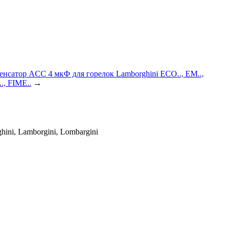
енсатор ACC 4 мкФ для горелок Lamborghini ECO.., EM..,
., FIME..
→
ni, Lamborgini, Lombargini