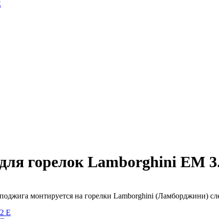
E
для горелок Lamborghini EM 3..
поджига монтируется на горелки Lamborghini (Ламборджини) с
2 E