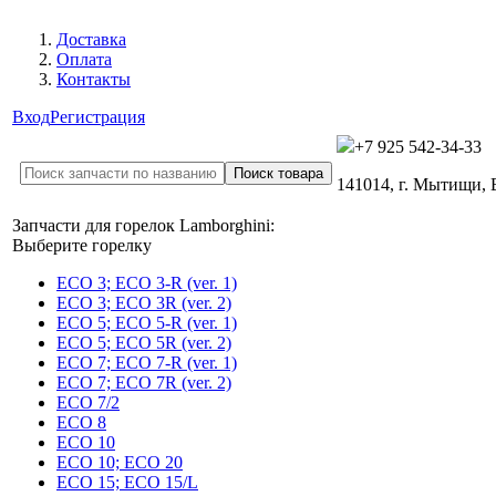
Доставка
Оплата
Контакты
Вход
Регистрация
+7 925 542-34-33
141014, г. Мытищи,
Запчасти для горелок Lamborghini:
Выберите горелку
ECO 3; ECO 3-R (ver. 1)
ECO 3; ECO 3R (ver. 2)
ECO 5; ECO 5-R (ver. 1)
ECO 5; ECO 5R (ver. 2)
ECO 7; ECO 7-R (ver. 1)
ECO 7; ECO 7R (ver. 2)
ECO 7/2
ECO 8
ECO 10
ECO 10; ECO 20
ECO 15; ECO 15/L