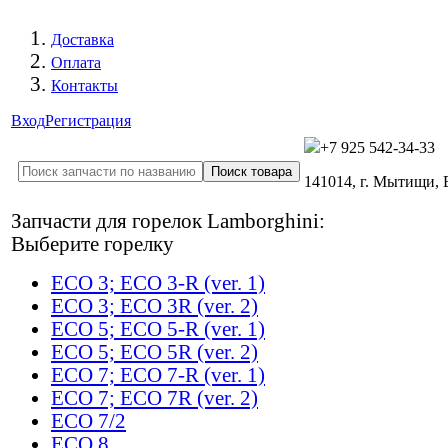
Доставка
Оплата
Контакты
Вход
Регистрация
+7 925 542-34-33
141014, г. Мытищи,
Запчасти для горелок Lamborghini:
Выберите горелку
ECO 3; ECO 3-R (ver. 1)
ECO 3; ECO 3R (ver. 2)
ECO 5; ECO 5-R (ver. 1)
ECO 5; ECO 5R (ver. 2)
ECO 7; ECO 7-R (ver. 1)
ECO 7; ECO 7R (ver. 2)
ECO 7/2
ECO 8