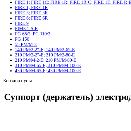
FIRE 1; FIRE 1C; FIRE 1R; FIRE 1R-C; FIRE 1E; FIRE R-
FIRE 1; FIRE 1R
FIRE 3; FIRE 3R
FIRE 6; FIRE 6R
FIRE 9
FIME 5 S-E
PG 65/2; PG 110/2
PG 150
55 PM/M-E
140 PM/2-2"-E; 140 PM/2-65-E
210 PM/2-2"-E; 210 PM/2-80-E
210 PM/M-2-E; 210 PM/M-80-E
310 PM/M-65-E; 310 PM/M-100-E
430 PM/M-65-E; 430 PM/M-100-E
Корзина пуста
Суппорт (держатель) электрод