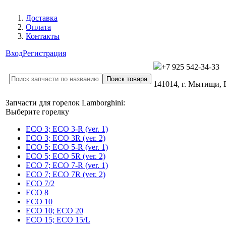
Доставка
Оплата
Контакты
Вход
Регистрация
+7 925 542-34-33
141014, г. Мытищи,
Запчасти для горелок Lamborghini:
Выберите горелку
ECO 3; ECO 3-R (ver. 1)
ECO 3; ECO 3R (ver. 2)
ECO 5; ECO 5-R (ver. 1)
ECO 5; ECO 5R (ver. 2)
ECO 7; ECO 7-R (ver. 1)
ECO 7; ECO 7R (ver. 2)
ECO 7/2
ECO 8
ECO 10
ECO 10; ECO 20
ECO 15; ECO 15/L