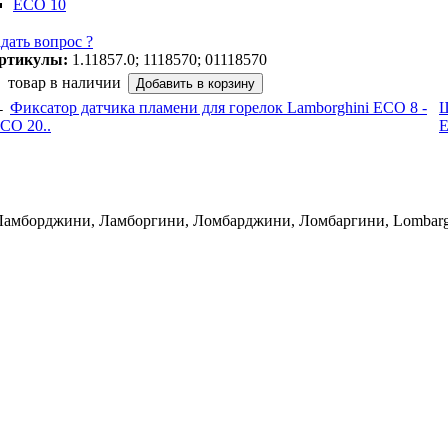
ECO 10
адать вопрос ?
ртикулы:
1.11857.0; 1118570; 01118570
товар в наличии
←
Фиксатор датчика пламени для горелок Lamborghini ECO 8 -
Ш
CO 20..
E
 Ламборджини, Ламборгини, Ломбарджини, Ломбаргини, Lombarghi