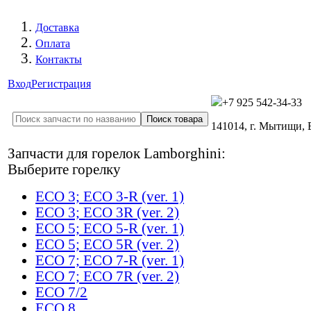
Доставка
Оплата
Контакты
Вход
Регистрация
+7 925 542-34-33
141014, г. Мытищи,
Запчасти для горелок Lamborghini:
Выберите горелку
ECO 3; ECO 3-R (ver. 1)
ECO 3; ECO 3R (ver. 2)
ECO 5; ECO 5-R (ver. 1)
ECO 5; ECO 5R (ver. 2)
ECO 7; ECO 7-R (ver. 1)
ECO 7; ECO 7R (ver. 2)
ECO 7/2
ECO 8