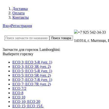
Доставка
Оплата
Контакты
Вход
Регистрация
+7 925 542-34-33
141014, г. Мытищи,
Запчасти для горелок Lamborghini:
Выберите горелку
ECO 3; ECO 3-R (ver. 1)
ECO 3; ECO 3R (ver. 2)
ECO 5; ECO 5-R (ver. 1)
ECO 5; ECO 5R (ver. 2)
ECO 7; ECO 7-R (ver. 1)
ECO 7; ECO 7R (ver. 2)
ECO 7/2
ECO 8
ECO 10
ECO 10; ECO 20
ECO 15; ECO 15/L