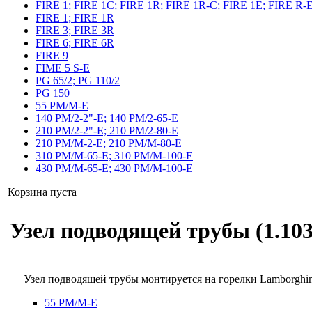
FIRE 1; FIRE 1C; FIRE 1R; FIRE 1R-C; FIRE 1E; FIRE R-
FIRE 1; FIRE 1R
FIRE 3; FIRE 3R
FIRE 6; FIRE 6R
FIRE 9
FIME 5 S-E
PG 65/2; PG 110/2
PG 150
55 PM/M-E
140 PM/2-2"-E; 140 PM/2-65-E
210 PM/2-2"-E; 210 PM/2-80-E
210 PM/M-2-E; 210 PM/M-80-E
310 PM/M-65-E; 310 PM/M-100-E
430 PM/M-65-E; 430 PM/M-100-E
Корзина пуста
Узел подводящей трубы (1.103
Узел подводящей трубы монтируется на горелки Lamborghi
55 PM/M-E