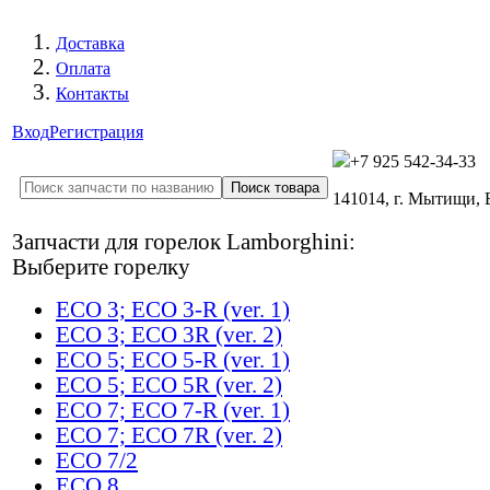
Доставка
Оплата
Контакты
Вход
Регистрация
+7 925 542-34-33
141014, г. Мытищи,
Запчасти для горелок Lamborghini:
Выберите горелку
ECO 3; ECO 3-R (ver. 1)
ECO 3; ECO 3R (ver. 2)
ECO 5; ECO 5-R (ver. 1)
ECO 5; ECO 5R (ver. 2)
ECO 7; ECO 7-R (ver. 1)
ECO 7; ECO 7R (ver. 2)
ECO 7/2
ECO 8