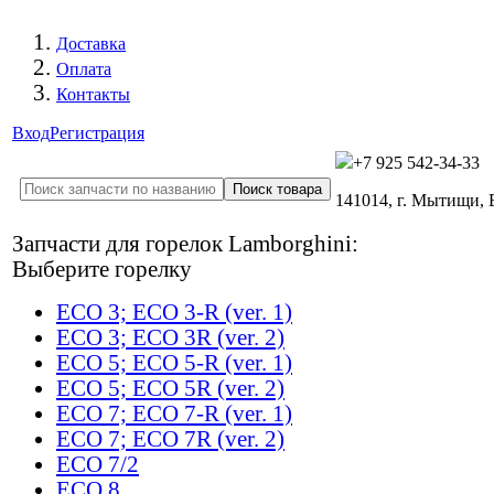
Доставка
Оплата
Контакты
Вход
Регистрация
+7 925 542-34-33
141014, г. Мытищи,
Запчасти для горелок Lamborghini:
Выберите горелку
ECO 3; ECO 3-R (ver. 1)
ECO 3; ECO 3R (ver. 2)
ECO 5; ECO 5-R (ver. 1)
ECO 5; ECO 5R (ver. 2)
ECO 7; ECO 7-R (ver. 1)
ECO 7; ECO 7R (ver. 2)
ECO 7/2
ECO 8