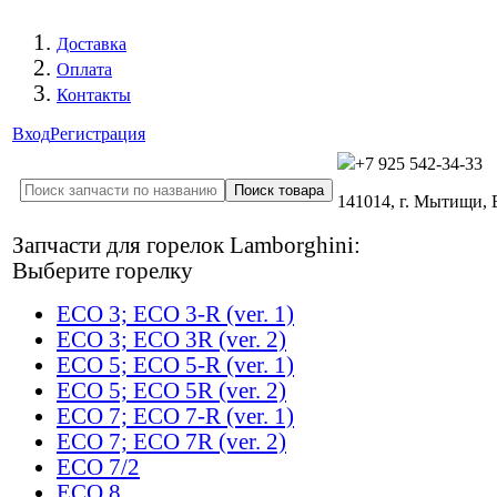
Доставка
Оплата
Контакты
Вход
Регистрация
+7 925 542-34-33
141014, г. Мытищи,
Запчасти для горелок Lamborghini:
Выберите горелку
ECO 3; ECO 3-R (ver. 1)
ECO 3; ECO 3R (ver. 2)
ECO 5; ECO 5-R (ver. 1)
ECO 5; ECO 5R (ver. 2)
ECO 7; ECO 7-R (ver. 1)
ECO 7; ECO 7R (ver. 2)
ECO 7/2
ECO 8