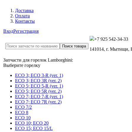
Доставка
Оплата
Контакты
Вход
Регистрация
+7 925 542-34-33
141014, г. Мытищи,
Запчасти для горелок Lamborghini:
Выберите горелку
ECO 3; ECO 3-R (ver. 1)
ECO 3; ECO 3R (ver. 2)
ECO 5; ECO 5-R (ver. 1)
ECO 5; ECO 5R (ver. 2)
ECO 7; ECO 7-R (ver. 1)
ECO 7; ECO 7R (ver. 2)
ECO 7/2
ECO 8
ECO 10
ECO 10; ECO 20
ECO 15; ECO 15/L