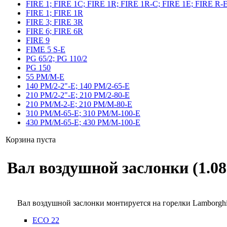
FIRE 1; FIRE 1C; FIRE 1R; FIRE 1R-C; FIRE 1E; FIRE R-
FIRE 1; FIRE 1R
FIRE 3; FIRE 3R
FIRE 6; FIRE 6R
FIRE 9
FIME 5 S-E
PG 65/2; PG 110/2
PG 150
55 PM/M-E
140 PM/2-2"-E; 140 PM/2-65-E
210 PM/2-2"-E; 210 PM/2-80-E
210 PM/M-2-E; 210 PM/M-80-E
310 PM/M-65-E; 310 PM/M-100-E
430 PM/M-65-E; 430 PM/M-100-E
Корзина пуста
Вал воздушной заслонки (1.08
Вал воздушной заслонки монтируется на горелки Lamborgh
ECO 22