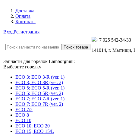
Доставка
Оплата
Контакты
Вход
Регистрация
+7 925 542-34-33
141014, г. Мытищи,
Запчасти для горелок Lamborghini:
Выберите горелку
ECO 3; ECO 3-R (ver. 1)
ECO 3; ECO 3R (ver. 2)
ECO 5; ECO 5-R (ver. 1)
ECO 5; ECO 5R (ver. 2)
ECO 7; ECO 7-R (ver. 1)
ECO 7; ECO 7R (ver. 2)
ECO 7/2
ECO 8
ECO 10
ECO 10; ECO 20
ECO 15; ECO 15/L