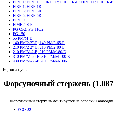
FIRE 1; FIRE 1C; FIRE 1R; FIRE 1R-C; FIRE 1E; FIRE R-
FIRE 1; FIRE 1R
FIRE 3; FIRE 3R
FIRE 6; FIRE 6R
FIRE 9
FIME 5 S-E
PG 65/2; PG 110/2
PG 150
55 PM/M-E
140 PM/2-2"-E; 140 PM/2-65-E
210 PM/2-2"-E; 210 PM/2-80-E
210 PM/M-2-E; 210 PM/M-80-E
310 PM/M-65-E; 310 PM/M-100-E
430 PM/M-65-E; 430 PM/M-100-E
Корзина пуста
Форсуночный стержень (1.087
Форсуночный стержень монтируется на горелки Lamborgh
ECO 22