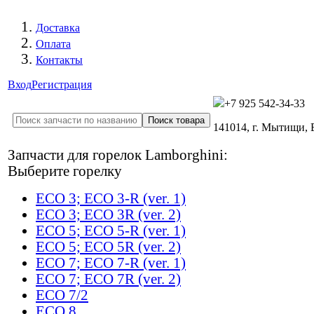
Доставка
Оплата
Контакты
Вход
Регистрация
+7 925 542-34-33
141014, г. Мытищи,
Запчасти для горелок Lamborghini:
Выберите горелку
ECO 3; ECO 3-R (ver. 1)
ECO 3; ECO 3R (ver. 2)
ECO 5; ECO 5-R (ver. 1)
ECO 5; ECO 5R (ver. 2)
ECO 7; ECO 7-R (ver. 1)
ECO 7; ECO 7R (ver. 2)
ECO 7/2
ECO 8