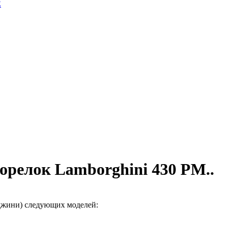
E
горелок Lamborghini 430 PM..
рджини) следующих моделей: