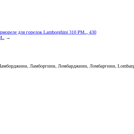
рмореле для горелок Lamborghini 310 PM.., 430
..
→
 Ламборджини, Ламборгини, Ломбарджини, Ломбаргини, Lombarghi