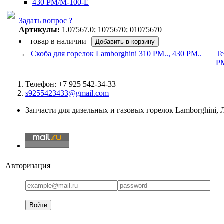
430 PM/M-100-E
Задать вопрос ?
Артикулы:
1.07567.0; 1075670; 01075670
товар в наличии
←
Скоба для горелок Lamborghini 310 PM.., 430 PM..
Те
PM
Телефон: +7 925 542-34-33
s9255423433@gmail.com
Запчасти для дизельных и газовых горелок Lamborghini,
Авторизация