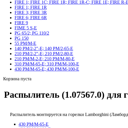
FIRE 1; FIRE 1C; FIRE 1R; FIRE 1R-C; FIRE 1E; FIRE R-
FIRE 1; FIRE 1R
FIRE 3; FIRE 3R
FIRE 6; FIRE 6R
FIRE 9
FIME 5 S-E
PG 65/2; PG 110/2
PG 150
55 PM/M-E
140 PM/2-2"-E; 140 PM/2-65-E
210 PM/2-2"-E; 210 PM/2-80-E
210 PM/M-2-E; 210 PM/M-80-E
310 PM/M-65-E; 310 PM/M-100-E
430 PM/M-65-E; 430 PM/M-100-E
Корзина пуста
Распылитель (1.07567.0) для 
Распылитель монтируется на горелки Lamborghini (Ламбо
430 PM/M-65-E