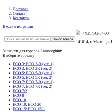
Доставка
Оплата
Контакты
Вход
Регистрация
+7 925 542-34-33
141014, г. Мытищи,
Запчасти для горелок Lamborghini:
Выберите горелку
ECO 3; ECO 3-R (ver. 1)
ECO 3; ECO 3R (ver. 2)
ECO 5; ECO 5-R (ver. 1)
ECO 5; ECO 5R (ver. 2)
ECO 7; ECO 7-R (ver. 1)
ECO 7; ECO 7R (ver. 2)
ECO 7/2
ECO 8
ECO 10
ECO 10; ECO 20
ECO 15; ECO 15/L