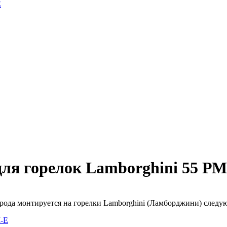
E
 для горелок Lamborghini 55 РМ
трода монтируется на горелки Lamborghini (Ламборджини) следу
-E