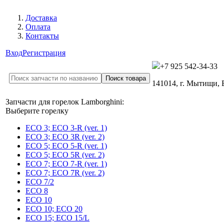
Доставка
Оплата
Контакты
Вход
Регистрация
+7 925 542-34-33
141014, г. Мытищи,
Запчасти для горелок Lamborghini:
Выберите горелку
ECO 3; ECO 3-R (ver. 1)
ECO 3; ECO 3R (ver. 2)
ECO 5; ECO 5-R (ver. 1)
ECO 5; ECO 5R (ver. 2)
ECO 7; ECO 7-R (ver. 1)
ECO 7; ECO 7R (ver. 2)
ECO 7/2
ECO 8
ECO 10
ECO 10; ECO 20
ECO 15; ECO 15/L