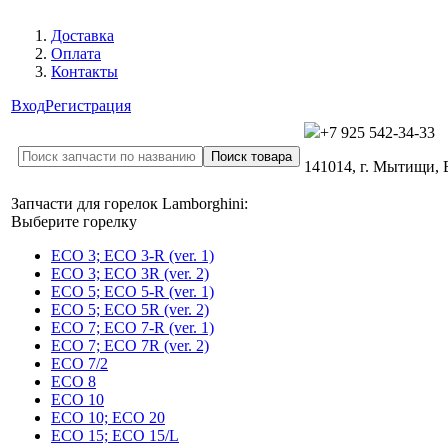
Доставка
Оплата
Контакты
Вход
Регистрация
+7 925 542-34-33
141014, г. Мытищи,
Запчасти для горелок Lamborghini:
Выберите горелку
ECO 3; ECO 3-R (ver. 1)
ECO 3; ECO 3R (ver. 2)
ECO 5; ECO 5-R (ver. 1)
ECO 5; ECO 5R (ver. 2)
ECO 7; ECO 7-R (ver. 1)
ECO 7; ECO 7R (ver. 2)
ECO 7/2
ECO 8
ECO 10
ECO 10; ECO 20
ECO 15; ECO 15/L