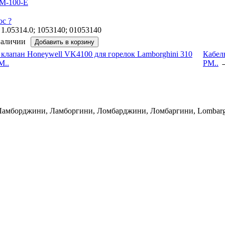
M-100-E
ос ?
1.05314.0; 1053140; 01053140
наличии
 клапан Honeywell VK4100 для горелок Lamborghini 310
Кабель
M..
PM..
 Ламборджини, Ламборгини, Ломбарджини, Ломбаргини, Lombarghi