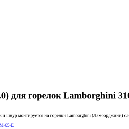
E
0) для горелок Lamborghini 31
й шнур монтируется на горелки Lamborghini (Ламборджини) с
M-65-E