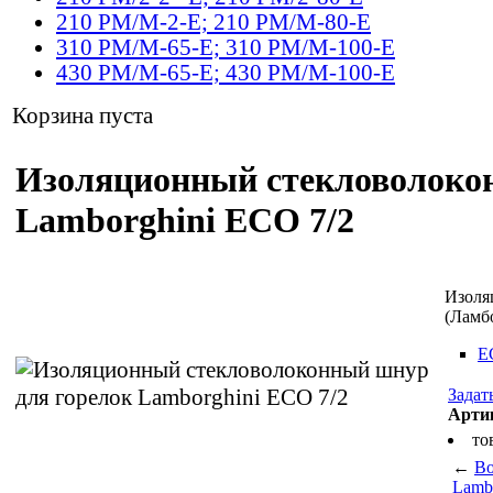
210 PM/M-2-E; 210 PM/M-80-E
310 PM/M-65-E; 310 PM/M-100-E
430 PM/M-65-E; 430 PM/M-100-E
Корзина пуста
Изоляционный cтекловолоконн
Lamborghini ECO 7/2
Изоля
(Ламб
E
Задат
Арти
то
←
Во
Lamb