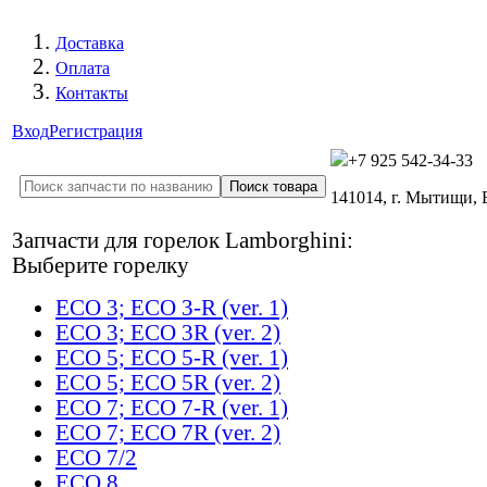
Доставка
Оплата
Контакты
Вход
Регистрация
+7 925 542-34-33
141014, г. Мытищи,
Запчасти для горелок Lamborghini:
Выберите горелку
ECO 3; ECO 3-R (ver. 1)
ECO 3; ECO 3R (ver. 2)
ECO 5; ECO 5-R (ver. 1)
ECO 5; ECO 5R (ver. 2)
ECO 7; ECO 7-R (ver. 1)
ECO 7; ECO 7R (ver. 2)
ECO 7/2
ECO 8