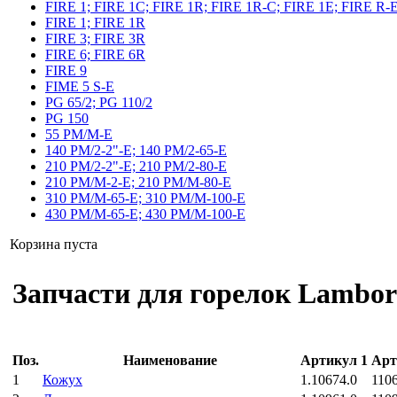
FIRE 1; FIRE 1C; FIRE 1R; FIRE 1R-C; FIRE 1E; FIRE R-
FIRE 1; FIRE 1R
FIRE 3; FIRE 3R
FIRE 6; FIRE 6R
FIRE 9
FIME 5 S-E
PG 65/2; PG 110/2
PG 150
55 PM/M-E
140 PM/2-2"-E; 140 PM/2-65-E
210 PM/2-2"-E; 210 PM/2-80-E
210 PM/M-2-E; 210 PM/M-80-E
310 PM/M-65-E; 310 PM/M-100-E
430 PM/M-65-E; 430 PM/M-100-E
Корзина пуста
Запчасти для горелок Lambor
Поз.
Наименование
Артикул 1
Арт
1
Кожух
1.10674.0
110