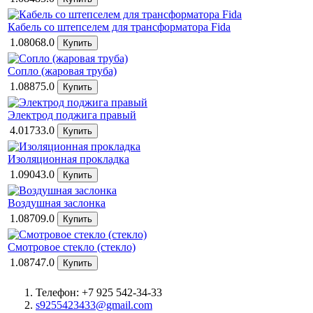
Кабель со штепселем для трансформатора Fida
1.08068.0
Сопло (жаровая труба)
1.08875.0
Электрод поджига правый
4.01733.0
Изоляционная прокладка
1.09043.0
Воздушная заслонка
1.08709.0
Смотровое стекло (стекло)
1.08747.0
Телефон: +7 925 542-34-33
s9255423433@gmail.com