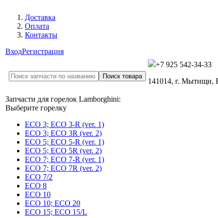
Доставка
Оплата
Контакты
Вход
Регистрация
+7 925 542-34-33
141014, г. Мытищи,
Запчасти для горелок Lamborghini:
Выберите горелку
ECO 3; ECO 3-R (ver. 1)
ECO 3; ECO 3R (ver. 2)
ECO 5; ECO 5-R (ver. 1)
ECO 5; ECO 5R (ver. 2)
ECO 7; ECO 7-R (ver. 1)
ECO 7; ECO 7R (ver. 2)
ECO 7/2
ECO 8
ECO 10
ECO 10; ECO 20
ECO 15; ECO 15/L