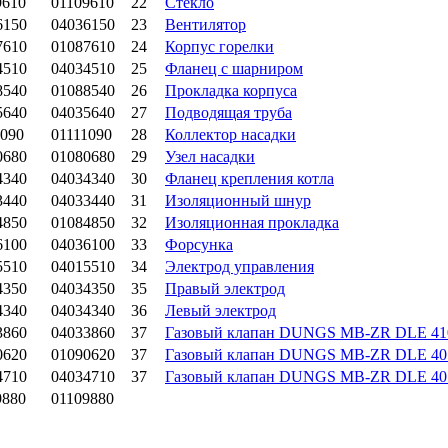
9610
01109610
22
Стекло
6150
04036150
23
Вентилятор
7610
01087610
24
Корпус горелки
4510
04034510
25
Фланец с шарниром
8540
01088540
26
Прокладка корпуса
5640
04035640
27
Подводящая труба
1090
01111090
28
Коллектор насадки
0680
01080680
29
Узел насадки
4340
04034340
30
Фланец крепления котла
3440
04033440
31
Изоляционный шнур
4850
01084850
32
Изоляционная прокладка
6100
04036100
33
Форсунка
5510
04015510
34
Электрод управления
4350
04034350
35
Правый электрод
4340
04034340
36
Левый электрод
3860
04033860
37
Газовый клапан DUNGS MB-ZR DLE 410
0620
01090620
37
Газовый клапан DUNGS MB-ZR DLE 405
4710
04034710
37
Газовый клапан DUNGS MB-ZR DLE 407
9880
01109880