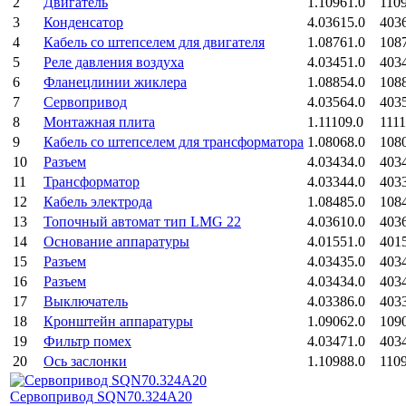
2
Двигатель
1.10961.0
110
3
Конденсатор
4.03615.0
403
4
Кабель со штепселем для двигателя
1.08761.0
108
5
Реле давления воздуха
4.03451.0
403
6
Фланецлинии жиклера
1.08854.0
108
7
Сервопривод
4.03564.0
403
8
Монтажная плита
1.11109.0
111
9
Кабель со штепселем для трансформатора
1.08068.0
108
10
Разъем
4.03434.0
403
11
Трансформатор
4.03344.0
403
12
Кабель электрода
1.08485.0
108
13
Топочный автомат тип LMG 22
4.03610.0
403
14
Основание аппаратуры
4.01551.0
401
15
Разъем
4.03435.0
403
16
Разъем
4.03434.0
403
17
Выключатель
4.03386.0
403
18
Кронштейн аппаратуры
1.09062.0
109
19
Фильтр помех
4.03471.0
403
20
Ось заслонки
1.10988.0
110
Сервопривод SQN70.324A20